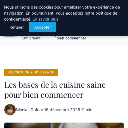
Atelier Designers
Nous utilisons des cookies pour améliorer votre expérience de
navigation. En poursuivant, vous acceptez notre politique de
confidentialité.
En savoir plus
Refuser
Accepter
Décoration &
Les bases de la cuisine saine pour
Accueil
DIY créatif
bien commencer
DÉCORATION & DIY CRÉATIF
Les bases de la cuisine saine
pour bien commencer
Nicolas Dufour
·
16 décembre 2025
·
11 min