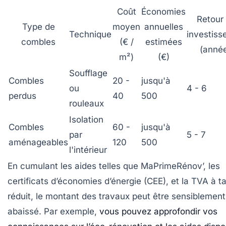
Coût
Économies
Retour 
Type de
moyen
annuelles
Technique
investis
combles
(€ /
estimées
(anné
m²)
(€)
Soufflage
Combles
20 -
jusqu'à
ou
4 - 6
perdus
40
500
rouleaux
Isolation
Combles
60 -
jusqu'à
par
5 - 7
aménageables
120
500
l'intérieur
En cumulant les aides telles que MaPrimeRénov’, les
certificats d’économies d’énergie (CEE), et la TVA à t
réduit, le montant des travaux peut être sensiblement
abaissé. Par exemple,
vous pouvez approfondir vos