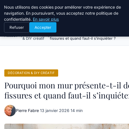
Atelier Designers
Nous utilisons des cookies pour améliorer votre expérience de
navigation. En poursuivant, vous acceptez notre politique de
confidentialité.
En savoir plus
Refuser
Accepter
Décoration
Pourquoi mon mur présente-t-il des
Accueil
& DIY créatif
fissures et quand faut-il s’inquiéter ?
DÉCORATION & DIY CRÉATIF
Pourquoi mon mur présente-t-il d
fissures et quand faut-il s’inquiéte
Pierre Fabre
·
13 janvier 2026
·
14 min