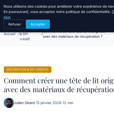
Atelier Designers
Nous utilisons des cookies pour améliorer votre expérience de nav
En poursuivant, vous acceptez notre politique de confidentialité.
E
plus
Refuser
Accepter
Décoration
Comment créer une tête de lit originale
Accueil
& DIY
avec des matériaux de récupération ?
créatif
DÉCORATION & DIY CRÉATIF
Comment créer une tête de lit orig
avec des matériaux de récupératio
Julien Girard
·
15 janvier 2026
·
12 min