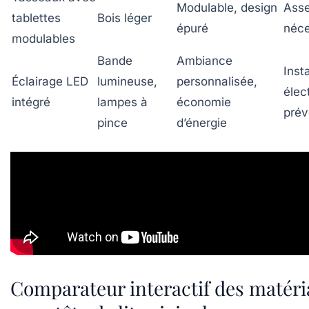
Modulable, design
Ass
tablettes
Bois léger
épuré
néce
modulables
Bande
Ambiance
Insta
Éclairage LED
lumineuse,
personnalisée,
élec
intégré
lampes à
économie
prév
pince
d’énergie
Comparateur interactif des matér