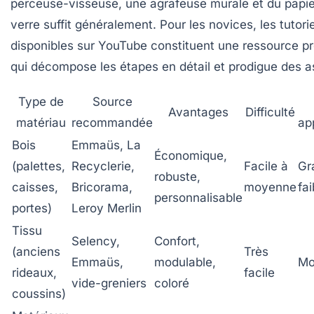
perceuse-visseuse, une agrafeuse murale et du papie
verre suffit généralement. Pour les novices, les tutori
disponibles sur YouTube constituent une ressource p
qui décompose les étapes en détail et prodigue des a
Type de
Source
Avantages
Difficulté
matériau
recommandée
ap
Bois
Emmaüs, La
Économique,
(palettes,
Recyclerie,
Facile à
Gr
robuste,
caisses,
Bricorama,
moyenne
fai
personnalisable
portes)
Leroy Merlin
Tissu
Selency,
Confort,
(anciens
Très
Emmaüs,
modulable,
Mo
rideaux,
facile
vide-greniers
coloré
coussins)