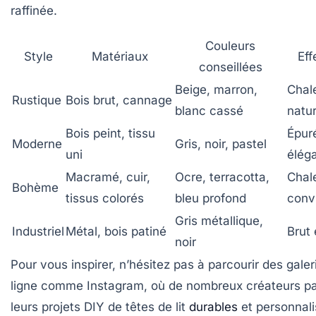
raffinée.
Couleurs
Style
Matériaux
Eff
conseillées
Beige, marron,
Chal
Rustique
Bois brut, cannage
blanc cassé
natur
Bois peint, tissu
Épur
Moderne
Gris, noir, pastel
uni
élég
Macramé, cuir,
Ocre, terracotta,
Chal
Bohème
tissus colorés
bleu profond
convi
Gris métallique,
Industriel
Métal, bois patiné
Brut 
noir
Pour vous inspirer, n’hésitez pas à parcourir des galer
ligne comme Instagram, où de nombreux créateurs p
leurs projets DIY de têtes de lit
durables
et personnali